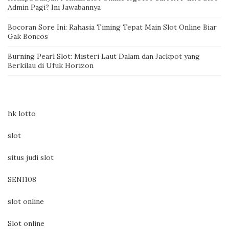
Admin Pagi? Ini Jawabannya
Bocoran Sore Ini: Rahasia Timing Tepat Main Slot Online Biar
Gak Boncos
Burning Pearl Slot: Misteri Laut Dalam dan Jackpot yang
Berkilau di Ufuk Horizon
hk lotto
slot
situs judi slot
SENI108
slot online
Slot online