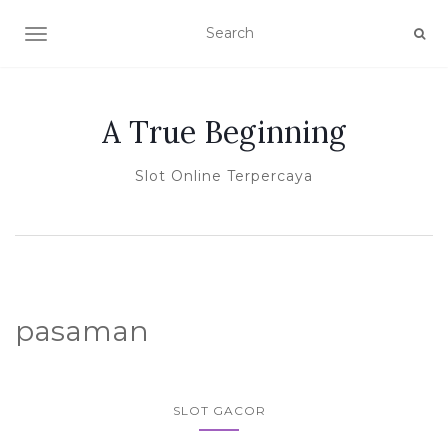
TOGGLE NAVIGATION
A True Beginning
Slot Online Terpercaya
pasaman
SLOT GACOR