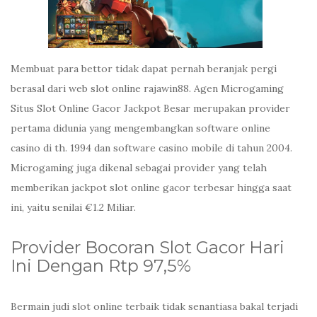
Membuat para bettor tidak dapat pernah beranjak pergi
berasal dari web slot online rajawin88. Agen Microgaming
Situs Slot Online Gacor Jackpot Besar merupakan provider
pertama didunia yang mengembangkan software online
casino di th. 1994 dan software casino mobile di tahun 2004.
Microgaming juga dikenal sebagai provider yang telah
memberikan jackpot slot online gacor terbesar hingga saat
ini, yaitu senilai €1.2 Miliar.
Provider Bocoran Slot Gacor Hari
Ini Dengan Rtp 97,5%
Bermain judi slot online terbaik tidak senantiasa bakal terjadi