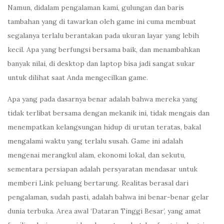
Namun, didalam pengalaman kami, gulungan dan baris
tambahan yang di tawarkan oleh game ini cuma membuat
segalanya terlalu berantakan pada ukuran layar yang lebih
kecil. Apa yang berfungsi bersama baik, dan menambahkan
banyak nilai, di desktop dan laptop bisa jadi sangat sukar
untuk dilihat saat Anda mengecilkan game.
Apa yang pada dasarnya benar adalah bahwa mereka yang
tidak terlibat bersama dengan mekanik ini, tidak mengais dan
menempatkan kelangsungan hidup di urutan teratas, bakal
mengalami waktu yang terlalu susah. Game ini adalah
mengenai merangkul alam, ekonomi lokal, dan sekutu,
sementara persiapan adalah persyaratan mendasar untuk
memberi Link peluang bertarung. Realitas berasal dari
pengalaman, sudah pasti, adalah bahwa ini benar-benar gelar
dunia terbuka. Area awal ‘Dataran Tinggi Besar’, yang amat