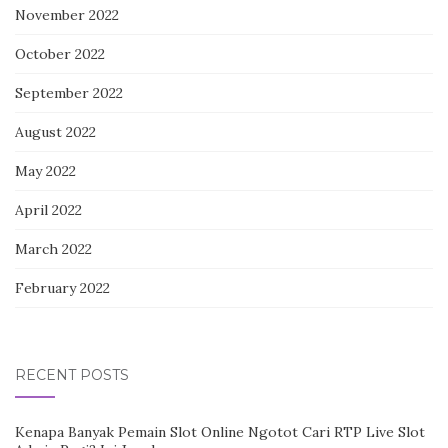
November 2022
October 2022
September 2022
August 2022
May 2022
April 2022
March 2022
February 2022
RECENT POSTS
Kenapa Banyak Pemain Slot Online Ngotot Cari RTP Live Slot