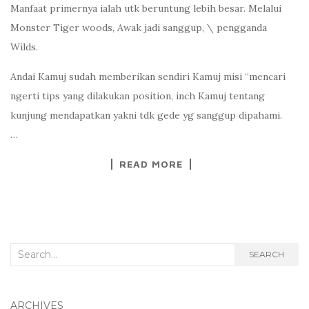
Manfaat primernya ialah utk beruntung lebih besar. Melalui
Monster Tiger woods, Awak jadi sanggup, \ pengganda
Wilds.
Andai Kamuj sudah memberikan sendiri Kamuj misi “mencari
ngerti tips yang dilakukan position, inch Kamuj tentang
kunjung mendapatkan yakni tdk gede yg sanggup dipahami.
…
READ MORE
Search
SEARCH
for:
ARCHIVES