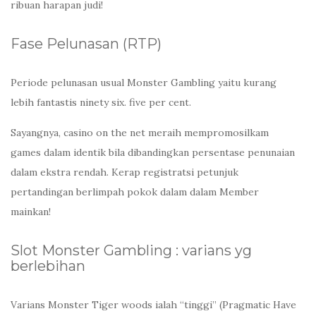
ribuan harapan judi!
Fase Pelunasan (RTP)
Periode pelunasan usual Monster Gambling yaitu kurang
lebih fantastis ninety six. five per cent.
Sayangnya, casino on the net meraih mempromosilkam
games dalam identik bila dibandingkan persentase penunaian
dalam ekstra rendah. Kerap registratsi petunjuk
pertandingan berlimpah pokok dalam dalam Member
mainkan!
Slot Monster Gambling : varians yg
berlebihan
Varians Monster Tiger woods ialah “tinggi” (Pragmatic Have