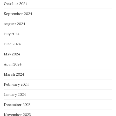
October 2024
September 2024
August 2024
July 2024
June 2024
May 2024
April 2024
March 2024
February 2024
January 2024
December 2023
November 2023