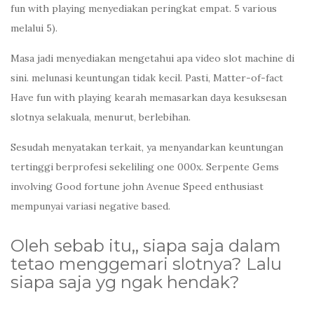
fun with playing menyediakan peringkat empat. 5 various
melalui 5).
Masa jadi menyediakan mengetahui apa video slot machine di
sini. melunasi keuntungan tidak kecil. Pasti, Matter-of-fact
Have fun with playing kearah memasarkan daya kesuksesan
slotnya selakuala, menurut, berlebihan.
Sesudah menyatakan terkait, ya menyandarkan keuntungan
tertinggi berprofesi sekeliling one 000x. Serpente Gems
involving Good fortune john Avenue Speed enthusiast
mempunyai variasi negative based.
Oleh sebab itu,, siapa saja dalam
tetao menggemari slotnya? Lalu
siapa saja yg ngak hendak?