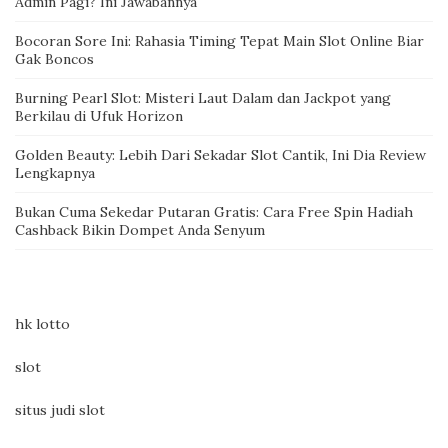
Admin Pagi? Ini Jawabannya
Bocoran Sore Ini: Rahasia Timing Tepat Main Slot Online Biar
Gak Boncos
Burning Pearl Slot: Misteri Laut Dalam dan Jackpot yang
Berkilau di Ufuk Horizon
Golden Beauty: Lebih Dari Sekadar Slot Cantik, Ini Dia Review
Lengkapnya
Bukan Cuma Sekedar Putaran Gratis: Cara Free Spin Hadiah
Cashback Bikin Dompet Anda Senyum
hk lotto
slot
situs judi slot