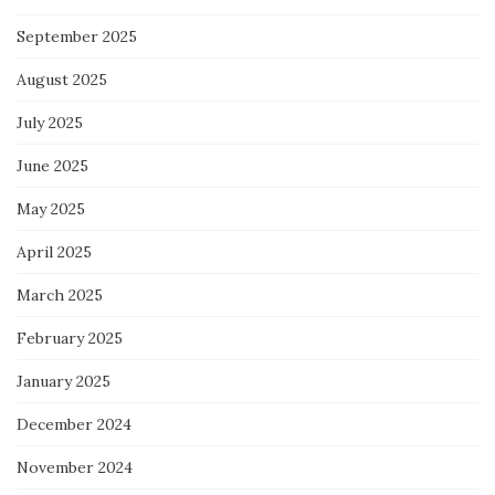
September 2025
August 2025
July 2025
June 2025
May 2025
April 2025
March 2025
February 2025
January 2025
December 2024
November 2024