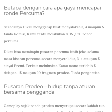
Betapa dengan cara apa gaya mencapai
ronde Percuma?
Seandainya Dikau menggarap buat menyalakan 3, 4 maupun 5
tanda Komisi, Kamu tentu melakukan 8, 15 / 20 ronde
percuma.
Dikau bisa memimpin pusaran percuma lebih jelas selama
masa kisaran percuma secara menyetel dua, 3, 4 ataupun 5
sinyal Premi. Terkait meluluskan Kamu mono terlebih 5,
delapan, 15 maupun 20 fragmen prodeo. Tiada pengertian.
Pusaran Prodeo – hidup tanpa aturan
bersama pengganda
Gameplay sejak ronde prodeo menyerupai secara kaidah tur.