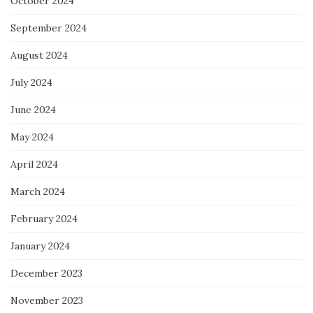
October 2024
September 2024
August 2024
July 2024
June 2024
May 2024
April 2024
March 2024
February 2024
January 2024
December 2023
November 2023