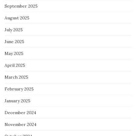
September 2025
August 2025
July 2025
June 2025
May 2025
April 2025
March 2025
February 2025
January 2025
December 2024
November 2024