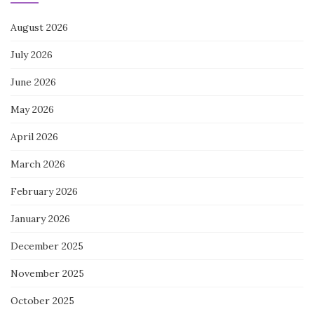
August 2026
July 2026
June 2026
May 2026
April 2026
March 2026
February 2026
January 2026
December 2025
November 2025
October 2025