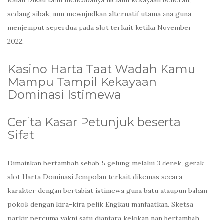
Kalau Dikau tahu mencobanya melalui kekayaan beneran,
sedang sibak, nun mewujudkan alternatif utama ana guna
menjemput seperdua pada slot terkait ketika November
2022.
Kasino Harta Taat Wadah Kamu
Mampu Tampil Kekayaan
Dominasi Istimewa
Cerita Kasar Petunjuk beserta
Sifat
Dimainkan bertambah sebab 5 gelung melalui 3 derek, gerak
slot Harta Dominasi Jempolan terkait dikemas secara
karakter dengan bertabiat istimewa guna batu ataupun bahan
pokok dengan kira-kira pelik Engkau manfaatkan. Sketsa
parkir percuma yakni satu diantara kelokan nan bertambah