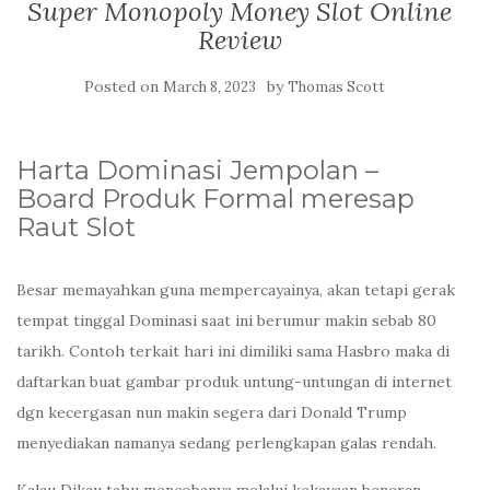
Super Monopoly Money Slot Online
Review
Posted on
by
March 8, 2023
Thomas Scott
Harta Dominasi Jempolan –
Board Produk Formal meresap
Raut Slot
Besar memayahkan guna mempercayainya, akan tetapi gerak
tempat tinggal Dominasi saat ini berumur makin sebab 80
tarikh. Contoh terkait hari ini dimiliki sama Hasbro maka di
daftarkan buat gambar produk untung-untungan di internet
dgn kecergasan nun makin segera dari Donald Trump
menyediakan namanya sedang perlengkapan galas rendah.