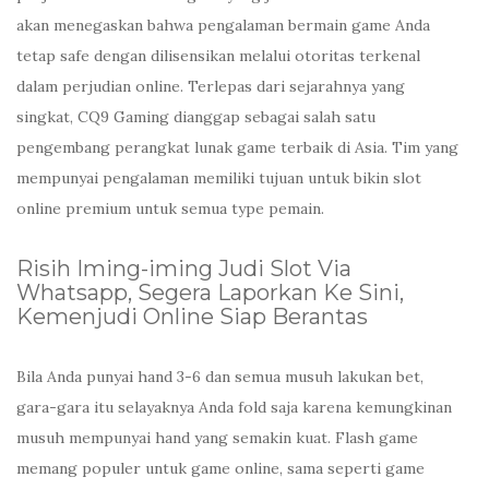
akan menegaskan bahwa pengalaman bermain game Anda
tetap safe dengan dilisensikan melalui otoritas terkenal
dalam perjudian online. Terlepas dari sejarahnya yang
singkat, CQ9 Gaming dianggap sebagai salah satu
pengembang perangkat lunak game terbaik di Asia. Tim yang
mempunyai pengalaman memiliki tujuan untuk bikin slot
online premium untuk semua type pemain.
Risih Iming-iming Judi Slot Via
Whatsapp, Segera Laporkan Ke Sini,
Kemenjudi Online Siap Berantas
Bila Anda punyai hand 3-6 dan semua musuh lakukan bet,
gara-gara itu selayaknya Anda fold saja karena kemungkinan
musuh mempunyai hand yang semakin kuat. Flash game
memang populer untuk game online, sama seperti game