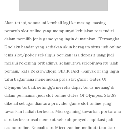
Akan tetapi, semua ini kembali lagi ke masing-masing
petaruh slot online yang mempunyai kebijakan tersendiri
dalam memilih jenis game yang ingin di mainkan. “Tersangka
E selaku bandar yang sediakan akun beragam situs judi online
jenis slot/poker sekaligus berikan jasa deposit uang judi
melalui rekening pribadinya, selanjutnya selebihnya itu ialah
pemain,” kata Reksowidjojo. SIDIK JARI -Banyak orang ingin
tahu bagaimana menemukan pola slot gacor Gates Of
Olympus terbaik sehingga mereka dapat terus menang di
dalam permainan judi slot online Gates Of Olympus. Slot88
dikenal sebagai diantara provider game slot online yang
tawarkan hadiah terbesar. Microgaming tawarkan portofolio
slot terbesar asal menurut seluruh penyedia aplikasi judi
casino online. Kecuali slot Microgaming meliputi tiap tiap