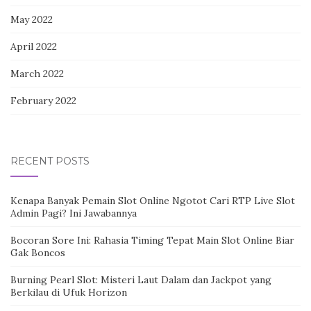
May 2022
April 2022
March 2022
February 2022
RECENT POSTS
Kenapa Banyak Pemain Slot Online Ngotot Cari RTP Live Slot
Admin Pagi? Ini Jawabannya
Bocoran Sore Ini: Rahasia Timing Tepat Main Slot Online Biar
Gak Boncos
Burning Pearl Slot: Misteri Laut Dalam dan Jackpot yang
Berkilau di Ufuk Horizon