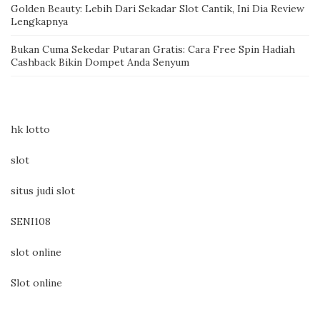
Golden Beauty: Lebih Dari Sekadar Slot Cantik, Ini Dia Review
Lengkapnya
Bukan Cuma Sekedar Putaran Gratis: Cara Free Spin Hadiah
Cashback Bikin Dompet Anda Senyum
hk lotto
slot
situs judi slot
SENI108
slot online
Slot online