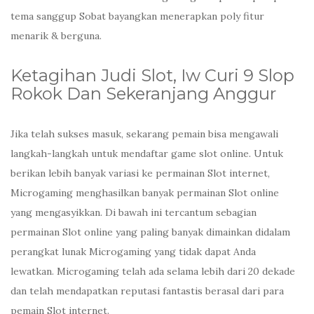
tema sanggup Sobat bayangkan menerapkan poly fitur
menarik & berguna.
Ketagihan Judi Slot, Iw Curi 9 Slop
Rokok Dan Sekeranjang Anggur
Jika telah sukses masuk, sekarang pemain bisa mengawali
langkah-langkah untuk mendaftar game slot online. Untuk
berikan lebih banyak variasi ke permainan Slot internet,
Microgaming menghasilkan banyak permainan Slot online
yang mengasyikkan. Di bawah ini tercantum sebagian
permainan Slot online yang paling banyak dimainkan didalam
perangkat lunak Microgaming yang tidak dapat Anda
lewatkan. Microgaming telah ada selama lebih dari 20 dekade
dan telah mendapatkan reputasi fantastis berasal dari para
pemain Slot internet.