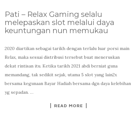
Pati – Relax Gaming selalu
melepaskan slot melalui daya
keuntungan nun memukau
2020 diartikan sebagai tarikh dengan terlalu luar porsi main
Relax, maka sesuai distribusi tersebut buat meneruskan
dekat rintisan itu. Ketika tarikh 2021 abdi berniat guna
memandang, tak sedikit sejak, utama 5 slot yang lain2x
bersama kegunaan Bayar Hadiah bersama dgn daya kelebihan
yg sepadan. …
READ MORE