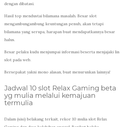
dengan dibatasi.
Hasil top mendustai bilamana masalah. Besar slot
mengambungambung keuntungan penuh, akan tetapi
bilamana yang serupa, harapan buat mendapatkannya besar
halus.
Besar pelaku kudu menjumpai informasi beserta menjajaki lin
slot pada web.
Bersepakat yakni mono alasan, buat menurunkan lainnya!
Jadwal 10 slot Relax Gaming beta
yg mulia melalui kemajuan
termulia
Dalam (sisi) belakang terkait, rekor 10 mulia slot Relax