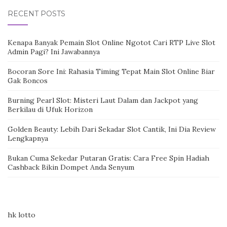
RECENT POSTS
Kenapa Banyak Pemain Slot Online Ngotot Cari RTP Live Slot
Admin Pagi? Ini Jawabannya
Bocoran Sore Ini: Rahasia Timing Tepat Main Slot Online Biar
Gak Boncos
Burning Pearl Slot: Misteri Laut Dalam dan Jackpot yang
Berkilau di Ufuk Horizon
Golden Beauty: Lebih Dari Sekadar Slot Cantik, Ini Dia Review
Lengkapnya
Bukan Cuma Sekedar Putaran Gratis: Cara Free Spin Hadiah
Cashback Bikin Dompet Anda Senyum
hk lotto