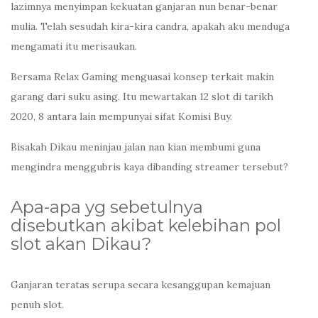
lazimnya menyimpan kekuatan ganjaran nun benar-benar
mulia. Telah sesudah kira-kira candra, apakah aku menduga
mengamati itu merisaukan.
Bersama Relax Gaming menguasai konsep terkait makin
garang dari suku asing. Itu mewartakan 12 slot di tarikh
2020, 8 antara lain mempunyai sifat Komisi Buy.
Bisakah Dikau meninjau jalan nan kian membumi guna
mengindra menggubris kaya dibanding streamer tersebut?
Apa-apa yg sebetulnya
disebutkan akibat kelebihan pol
slot akan Dikau?
Ganjaran teratas serupa secara kesanggupan kemajuan
penuh slot.