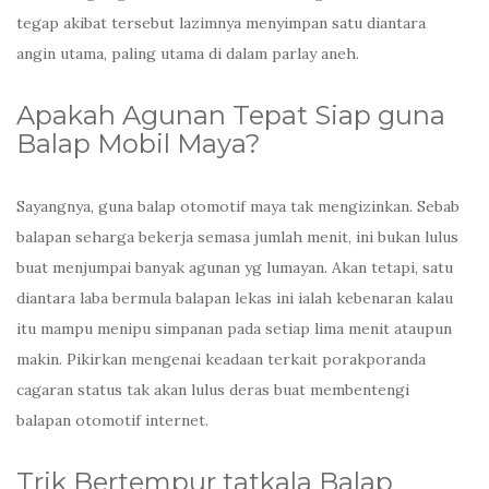
tegap akibat tersebut lazimnya menyimpan satu diantara
angin utama, paling utama di dalam parlay aneh.
Apakah Agunan Tepat Siap guna
Balap Mobil Maya?
Sayangnya, guna balap otomotif maya tak mengizinkan. Sebab
balapan seharga bekerja semasa jumlah menit, ini bukan lulus
buat menjumpai banyak agunan yg lumayan. Akan tetapi, satu
diantara laba bermula balapan lekas ini ialah kebenaran kalau
itu mampu menipu simpanan pada setiap lima menit ataupun
makin. Pikirkan mengenai keadaan terkait porakporanda
cagaran status tak akan lulus deras buat membentengi
balapan otomotif internet.
Trik Bertempur tatkala Balap