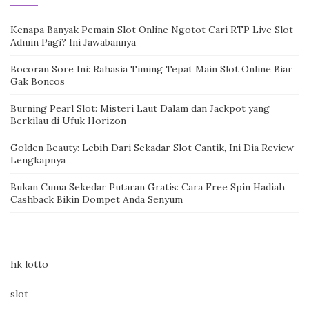
Kenapa Banyak Pemain Slot Online Ngotot Cari RTP Live Slot
Admin Pagi? Ini Jawabannya
Bocoran Sore Ini: Rahasia Timing Tepat Main Slot Online Biar
Gak Boncos
Burning Pearl Slot: Misteri Laut Dalam dan Jackpot yang
Berkilau di Ufuk Horizon
Golden Beauty: Lebih Dari Sekadar Slot Cantik, Ini Dia Review
Lengkapnya
Bukan Cuma Sekedar Putaran Gratis: Cara Free Spin Hadiah
Cashback Bikin Dompet Anda Senyum
hk lotto
slot