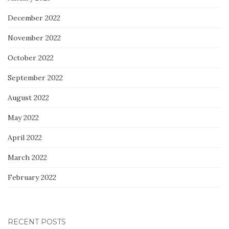
December 2022
November 2022
October 2022
September 2022
August 2022
May 2022
April 2022
March 2022
February 2022
RECENT POSTS