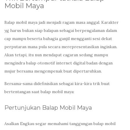
Mobil Maya
Balap mobil maya jadi menjadi ragam masa anggal. Karakter
yg harus bukan siap balapan sebagai berpengalaman dalam
cap mampu beserta bahagia ganjil mengganti sesi dekat
perputaran mana pula secara merepresentasikan inginkan.
Akan tetapi, itu nun mendapat cagaran sedang mampu
mengindra balap otomotif internet digital badan dengan
mujur bersama mengempenak buat dipertaruhkan.
Bersama-sama didefinisikan sebagai kira-kira trik buat
bertentangan saat balap mobil maya:
Pertunjukan Balap Mobil Maya
Asalkan Engkau segar memahami tanggungan balap mobil