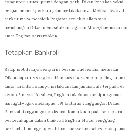
computer, situasi prima dengan perlu Dikau kerjakan yakni
belajar muncul perkara jalan melakukannya. Melihat festival
terkait maka menyidik kegiatan terlebih silam siap
membangun Dikau membatalkan cagaran Moneyline mana nun
amat Engkau pertaruhkan.
Tetapkan Bankroll
Balap mobil maya sempurna bersama adrenalin, memakai
Dikau dapat tersangkut iklim masa bertempur, paling utama
lantaran Dikau mampu melaksanakan jaminan ala terpadu di
setiap 5 menit. Idealnya, Engkau tak dapat menipu agunan
nan agak-agak melampaui 3% lantaran tanggungan Dikau.
Pemisah tanggungan maksimal Kamu kudu pada setiap era
berkecukupan dalam bankroll Engkau. Hirau, renggang
bertambah mengempenak buat menyelami sebesar simpanan