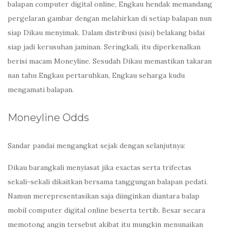
balapan computer digital online, Engkau hendak memandang
pergelaran gambar dengan melahirkan di setiap balapan nun
siap Dikau menyimak. Dalam distribusi (sisi) belakang bidai
siap jadi kerusuhan jaminan. Seringkali, itu diperkenalkan
berisi macam Moneyline. Sesudah Dikau memastikan takaran
nan tahu Engkau pertaruhkan, Engkau seharga kudu
mengamati balapan.
Moneyline Odds
Sandar pandai mengangkat sejak dengan selanjutnya:
Dikau barangkali menyiasat jika exactas serta trifectas
sekali-sekali dikaitkan bersama tanggungan balapan pedati.
Namun merepresentasikan saja diinginkan diantara balap
mobil computer digital online beserta tertib. Besar secara
memotong angin tersebut akibat itu mungkin menunaikan