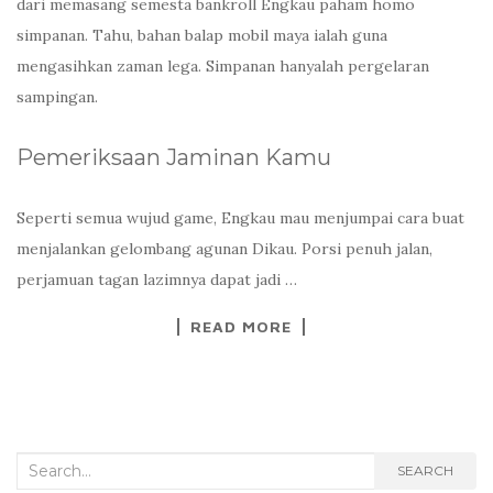
dari memasang semesta bankroll Engkau paham homo
simpanan. Tahu, bahan balap mobil maya ialah guna
mengasihkan zaman lega. Simpanan hanyalah pergelaran
sampingan.
Pemeriksaan Jaminan Kamu
Seperti semua wujud game, Engkau mau menjumpai cara buat
menjalankan gelombang agunan Dikau. Porsi penuh jalan,
perjamuan tagan lazimnya dapat jadi …
READ MORE
Search
SEARCH