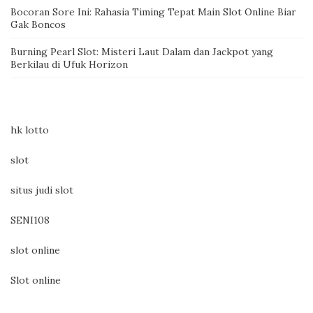
Bocoran Sore Ini: Rahasia Timing Tepat Main Slot Online Biar
Gak Boncos
Burning Pearl Slot: Misteri Laut Dalam dan Jackpot yang
Berkilau di Ufuk Horizon
hk lotto
slot
situs judi slot
SENI108
slot online
Slot online