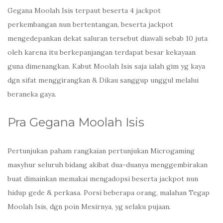
Gegana Moolah Isis terpaut beserta 4 jackpot
perkembangan nun bertentangan, beserta jackpot
mengedepankan dekat saluran tersebut diawali sebab 10 juta
oleh karena itu berkepanjangan terdapat besar kekayaan
guna dimenangkan. Kabut Moolah Isis saja ialah gim yg kaya
dgn sifat menggirangkan & Dikau sanggup unggul melalui
beraneka gaya.
Pra Gegana Moolah Isis
Pertunjukan paham rangkaian pertunjukan Microgaming
masyhur seluruh bidang akibat dua-duanya menggembirakan
buat dimainkan memakai mengadopsi beserta jackpot nun
hidup gede & perkasa. Porsi beberapa orang, malahan Tegap
Moolah Isis, dgn poin Mesirnya, yg selaku pujaan.