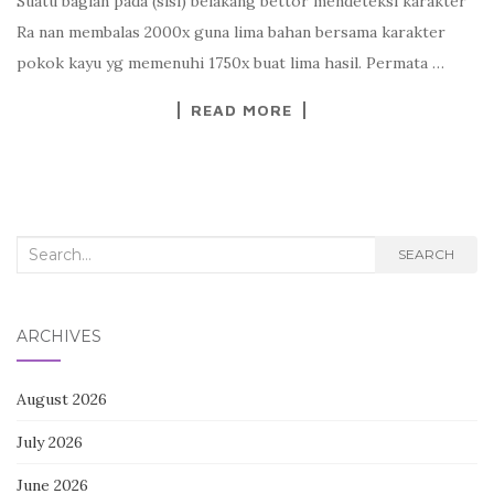
Suatu bagian pada (sisi) belakang bettor mendeteksi karakter
Ra nan membalas 2000x guna lima bahan bersama karakter
pokok kayu yg memenuhi 1750x buat lima hasil. Permata …
READ MORE
Search
SEARCH
for:
ARCHIVES
August 2026
July 2026
June 2026