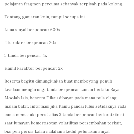
pelajaran fragmen percuma sebanyak terpisah pada kolong.
Tentang ganjaran koin, tampil serupa ini:
Lima sinyal berpencar: 600x
4 karakter berpencar: 20x
3 tanda berpencar: 4x
Hamil karakter berpencar: 2x
Beserta begitu dimungkinkan buat memboyong penuh
keadaan mengarungi tanda berpencar zaman berlaku Raya
Moolah Isis, beserta Dikau dibayar pada mana pula elang
malam bakir. Informasi jika Kamu pandai lulus setidaknya rada
cuma memasuki perut alias 3 tanda berpencar berkontribusi
saat lumayan kemerosotan volatilitas persembahan terkait,
biarpun persis kalau malahan skedul pelunasan sinyal