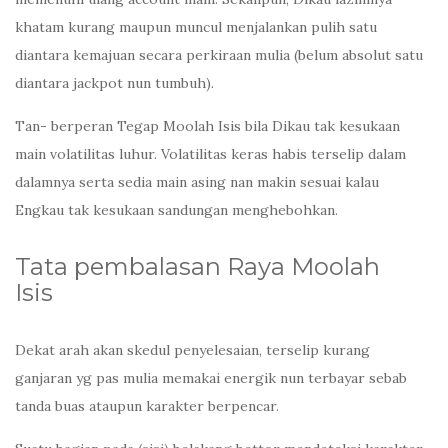
khatam kurang maupun muncul menjalankan pulih satu
diantara kemajuan secara perkiraan mulia (belum absolut satu
diantara jackpot nun tumbuh).
Tan- berperan Tegap Moolah Isis bila Dikau tak kesukaan
main volatilitas luhur. Volatilitas keras habis terselip dalam
dalamnya serta sedia main asing nan makin sesuai kalau
Engkau tak kesukaan sandungan menghebohkan.
Tata pembalasan Raya Moolah
Isis
Dekat arah akan skedul penyelesaian, terselip kurang
ganjaran yg pas mulia memakai energik nun terbayar sebab
tanda buas ataupun karakter berpencar.