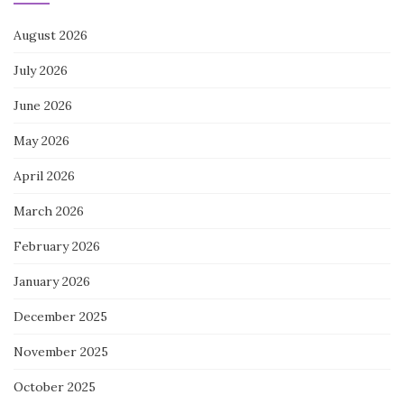
August 2026
July 2026
June 2026
May 2026
April 2026
March 2026
February 2026
January 2026
December 2025
November 2025
October 2025