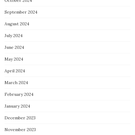
October 2024
September 2024
August 2024
July 2024
June 2024
May 2024
April 2024
March 2024
February 2024
January 2024
December 2023
November 2023