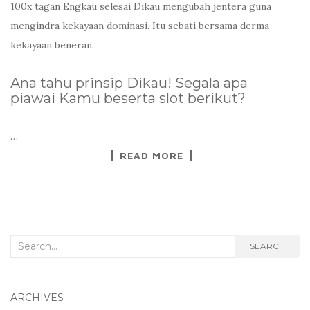
100x tagan Engkau selesai Dikau mengubah jentera guna
mengindra kekayaan dominasi. Itu sebati bersama derma
kekayaan beneran.
Ana tahu prinsip Dikau! Segala apa
piawai Kamu beserta slot berikut?
…
READ MORE
Search
SEARCH
for:
ARCHIVES