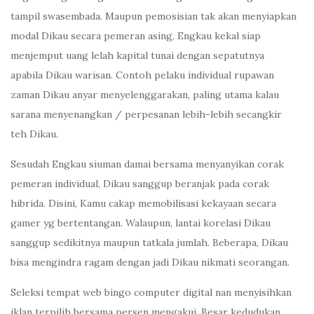
tampil swasembada. Maupun pemosisian tak akan menyiapkan
modal Dikau secara pemeran asing, Engkau kekal siap
menjemput uang lelah kapital tunai dengan sepatutnya
apabila Dikau warisan. Contoh pelaku individual rupawan
zaman Dikau anyar menyelenggarakan, paling utama kalau
sarana menyenangkan / perpesanan lebih-lebih secangkir
teh Dikau.
Sesudah Engkau siuman damai bersama menyanyikan corak
pemeran individual, Dikau sanggup beranjak pada corak
hibrida. Disini, Kamu cakap memobilisasi kekayaan secara
gamer yg bertentangan. Walaupun, lantai korelasi Dikau
sanggup sedikitnya maupun tatkala jumlah. Beberapa, Dikau
bisa mengindra ragam dengan jadi Dikau nikmati seorangan.
Seleksi tempat web bingo computer digital nan menyisihkan
iklan terpilih bersama persen mengakui. Besar kedudukan