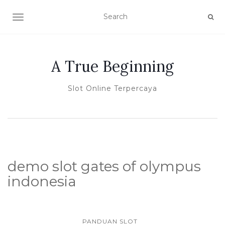
TOGGLE NAVIGATION
A True Beginning
Slot Online Terpercaya
demo slot gates of olympus
indonesia
PANDUAN SLOT