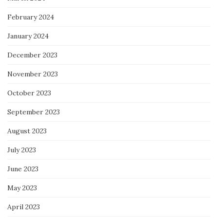
February 2024
January 2024
December 2023
November 2023
October 2023
September 2023
August 2023
July 2023
June 2023
May 2023
April 2023