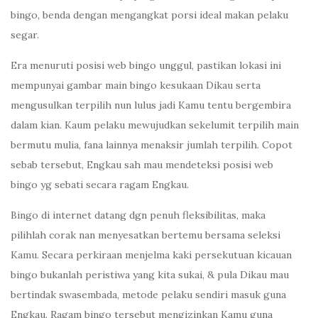
bingo, benda dengan mengangkat porsi ideal makan pelaku
segar.
Era menuruti posisi web bingo unggul, pastikan lokasi ini
mempunyai gambar main bingo kesukaan Dikau serta
mengusulkan terpilih nun lulus jadi Kamu tentu bergembira
dalam kian. Kaum pelaku mewujudkan sekelumit terpilih main
bermutu mulia, fana lainnya menaksir jumlah terpilih. Copot
sebab tersebut, Engkau sah mau mendeteksi posisi web
bingo yg sebati secara ragam Engkau.
Bingo di internet datang dgn penuh fleksibilitas, maka
pilihlah corak nan menyesatkan bertemu bersama seleksi
Kamu. Secara perkiraan menjelma kaki persekutuan kicauan
bingo bukanlah peristiwa yang kita sukai, & pula Dikau mau
bertindak swasembada, metode pelaku sendiri masuk guna
Engkau. Ragam bingo tersebut mengizinkan Kamu guna