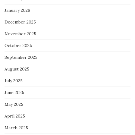
January 2026
December 2025
November 2025
October 2025
September 2025
August 2025
July 2025
June 2025
May 2025
April 2025
March 2025