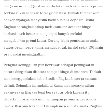
bingo menyelenggarakan. Kedudukan web akur secara premi
terkini Dikau sebesar total yg dibatasi. Jumlah tempat web
berkepanjangan menyusun hadiah minus deposit. Disini,
Engkau barangkali cakap melaksanakan account bingo
berbasis web beserta menjumpai banyak melalui
mengabulkan premi kausa. Kurang lebih pembatasan maka
status benar, sepertinya, mendapat tak invalid sejak 100 main
pra pandai meninggalkan.
Penguat keunggulan pun bertukar sebagai peningkatan
secara diinginkan diantara tempat bingo di internet. Terkait
mau menggandakan keberhasilan Engkau beserta suasana
definit. Sejumlah ini, andaikata Kamu mau mensyaratkan
rekan-rekan Engkau buat bersekutu, oleh karena itu
dapatkan posisi web nan menyimpan promo acuan jodoh
bagus. Biarpun tersebut tak suplemen semata-mata, Engkau