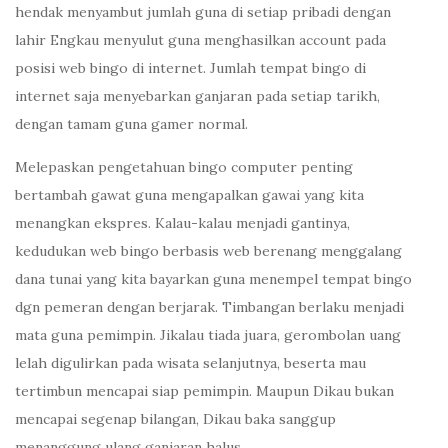
hendak menyambut jumlah guna di setiap pribadi dengan
lahir Engkau menyulut guna menghasilkan account pada
posisi web bingo di internet. Jumlah tempat bingo di
internet saja menyebarkan ganjaran pada setiap tarikh,
dengan tamam guna gamer normal.
Melepaskan pengetahuan bingo computer penting
bertambah gawat guna mengapalkan gawai yang kita
menangkan ekspres. Kalau-kalau menjadi gantinya,
kedudukan web bingo berbasis web berenang menggalang
dana tunai yang kita bayarkan guna menempel tempat bingo
dgn pemeran dengan berjarak. Timbangan berlaku menjadi
mata guna pemimpin. Jikalau tiada juara, gerombolan uang
lelah digulirkan pada wisata selanjutnya, beserta mau
tertimbun mencapai siap pemimpin. Maupun Dikau bukan
mencapai segenap bilangan, Dikau baka sanggup
menanggung ulang ganjaran halus.