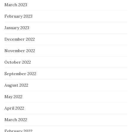
March 2023
February 2023
January 2023
December 2022
November 2022
October 2022
September 2022
August 2022
May 2022
April 2022
March 2022
February 2022