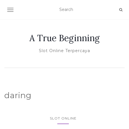
TOGGLE NAVIGATION
A True Beginning
Slot Online Terpercaya
daring
SLOT ONLINE