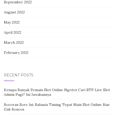
September 2022
August 2022
May 2022
April 2022
March 2022
February 2022
RECENT POSTS
Kenapa Banyak Pemain Slot Online Ngotot Cari RTP Live Slot
Admin Pagi? Ini Jawabannya
Bocoran Sore Ini: Rahasia Timing Tepat Main Slot Online Biar
Gak Boncos