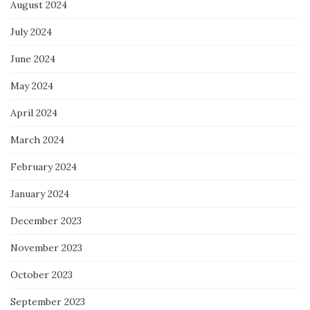
August 2024
July 2024
June 2024
May 2024
April 2024
March 2024
February 2024
January 2024
December 2023
November 2023
October 2023
September 2023