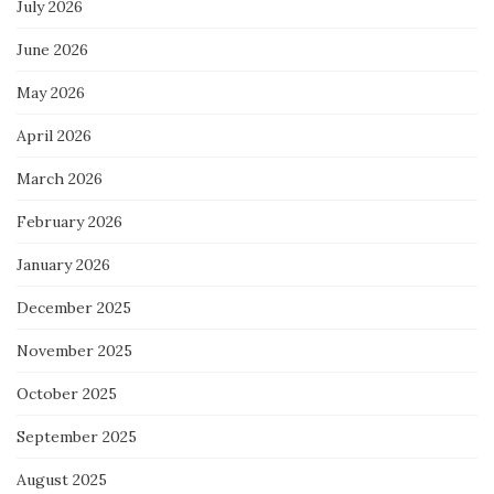
July 2026
June 2026
May 2026
April 2026
March 2026
February 2026
January 2026
December 2025
November 2025
October 2025
September 2025
August 2025