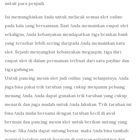
untuk para penjudi.
Ini memungkinkan Anda untuk melacak semua slot online
pada kala yang bersamaan. Saat Anda memainkan empat slot
sekaligus, Anda kebanyakan mendapatkan tiga brankas bank
yang tersebar lebih sering daripada Anda memainkan satu
slot. Sejauh menyangkut kebanyakan megaspin, tiga dari
empat slot di dalam permainan terbuat dari satu payline dan
tiga gulungan.
Untuk pancing mesin slot judi online yang selanjutnya, Anda
juga bisa pakai trik taruhan yang cukup menjamin peluang
menang Anda. Anda dapat gunakan trik taruhan yang cukup
menarik dan juga mudah untuk Anda lakukan. Trik taruhan ini
bisa Anda mulai bersama dengan taruhan kecil di awal
bermain dan pancing mesin slot untuk berikan untung yang
besar. Jika Anda dapat untung besar, maka Anda bisa tambah
nominal taruhan untuk bermain di putaran selanjutnya dan