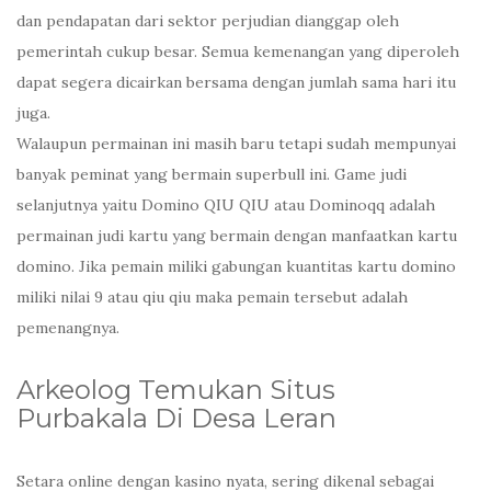
dan pendapatan dari sektor perjudian dianggap oleh
pemerintah cukup besar. Semua kemenangan yang diperoleh
dapat segera dicairkan bersama dengan jumlah sama hari itu
juga.
Walaupun permainan ini masih baru tetapi sudah mempunyai
banyak peminat yang bermain superbull ini. Game judi
selanjutnya yaitu Domino QIU QIU atau Dominoqq adalah
permainan judi kartu yang bermain dengan manfaatkan kartu
domino. Jika pemain miliki gabungan kuantitas kartu domino
miliki nilai 9 atau qiu qiu maka pemain tersebut adalah
pemenangnya.
Arkeolog Temukan Situs
Purbakala Di Desa Leran
Setara online dengan kasino nyata, sering dikenal sebagai