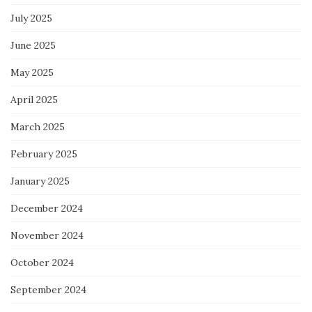
July 2025
June 2025
May 2025
April 2025
March 2025
February 2025
January 2025
December 2024
November 2024
October 2024
September 2024