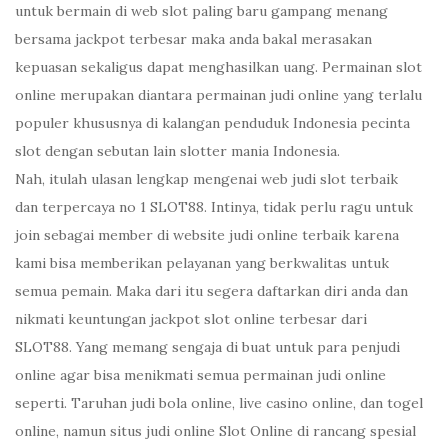
untuk bermain di web slot paling baru gampang menang
bersama jackpot terbesar maka anda bakal merasakan
kepuasan sekaligus dapat menghasilkan uang. Permainan slot
online merupakan diantara permainan judi online yang terlalu
populer khususnya di kalangan penduduk Indonesia pecinta
slot dengan sebutan lain slotter mania Indonesia.
Nah, itulah ulasan lengkap mengenai web judi slot terbaik
dan terpercaya no 1 SLOT88. Intinya, tidak perlu ragu untuk
join sebagai member di website judi online terbaik karena
kami bisa memberikan pelayanan yang berkwalitas untuk
semua pemain. Maka dari itu segera daftarkan diri anda dan
nikmati keuntungan jackpot slot online terbesar dari
SLOT88. Yang memang sengaja di buat untuk para penjudi
online agar bisa menikmati semua permainan judi online
seperti. Taruhan judi bola online, live casino online, dan togel
online, namun situs judi online Slot Online di rancang spesial