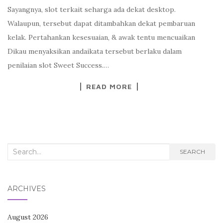
Sayangnya, slot terkait seharga ada dekat desktop.
Walaupun, tersebut dapat ditambahkan dekat pembaruan
kelak. Pertahankan kesesuaian, & awak tentu mencuaikan
Dikau menyaksikan andaikata tersebut berlaku dalam
penilaian slot Sweet Success.…
READ MORE
Search
SEARCH
for:
ARCHIVES
August 2026