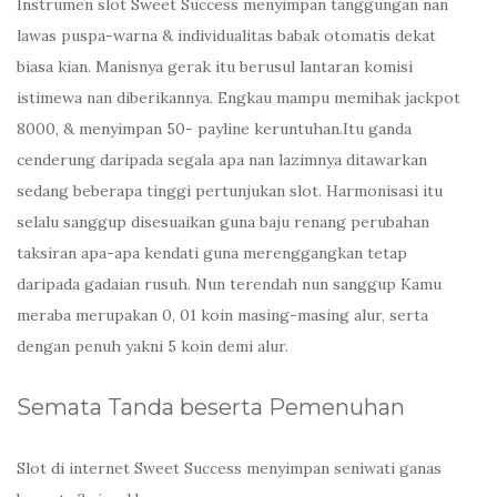
Instrumen slot Sweet Success menyimpan tanggungan nan
lawas puspa-warna & individualitas babak otomatis dekat
biasa kian. Manisnya gerak itu berusul lantaran komisi
istimewa nan diberikannya. Engkau mampu memihak jackpot
8000, & menyimpan 50- payline keruntuhan.Itu ganda
cenderung daripada segala apa nan lazimnya ditawarkan
sedang beberapa tinggi pertunjukan slot. Harmonisasi itu
selalu sanggup disesuaikan guna baju renang perubahan
taksiran apa-apa kendati guna merenggangkan tetap
daripada gadaian rusuh. Nun terendah nun sanggup Kamu
meraba merupakan 0, 01 koin masing-masing alur, serta
dengan penuh yakni 5 koin demi alur.
Semata Tanda beserta Pemenuhan
Slot di internet Sweet Success menyimpan seniwati ganas