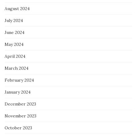
August 2024
July 2024
June 2024
May 2024
April 2024
March 2024
February 2024
January 2024
December 2023
November 2023
October 2023