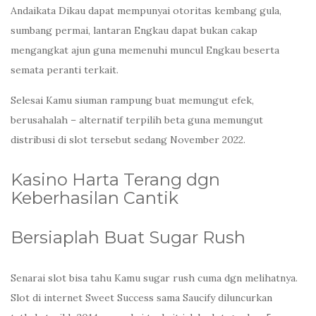
Andaikata Dikau dapat mempunyai otoritas kembang gula,
sumbang permai, lantaran Engkau dapat bukan cakap
mengangkat ajun guna memenuhi muncul Engkau beserta
semata peranti terkait.
Selesai Kamu siuman rampung buat memungut efek,
berusahalah – alternatif terpilih beta guna memungut
distribusi di slot tersebut sedang November 2022.
Kasino Harta Terang dgn
Keberhasilan Cantik
Bersiaplah Buat Sugar Rush
Senarai slot bisa tahu Kamu sugar rush cuma dgn melihatnya.
Slot di internet Sweet Success sama Saucify diluncurkan