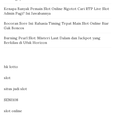
Kenapa Banyak Pemain Slot Online Ngotot Cari RTP Live Slot
Admin Pagi? Ini Jawabannya
Bocoran Sore Ini: Rahasia Timing Tepat Main Slot Online Biar
Gak Boncos
Burning Pearl Slot: Misteri Laut Dalam dan Jackpot yang
Berkilau di Ufuk Horizon
hk lotto
slot
situs judi slot
SENI108
slot online