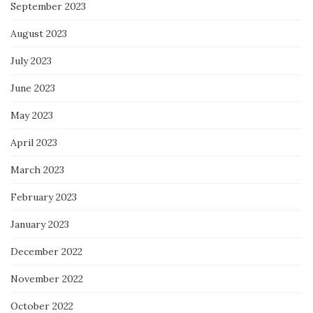
September 2023
August 2023
July 2023
June 2023
May 2023
April 2023
March 2023
February 2023
January 2023
December 2022
November 2022
October 2022