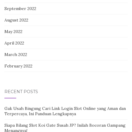
September 2022
August 2022
May 2022
April 2022
March 2022
February 2022
RECENT POSTS
Gak Usah Bingung Cari Link Login Slot Online yang Aman dan
Terpercaya, Ini Panduan Lengkapnya
Siapa Bilang Slot Koi Gate Susah JP? Inilah Bocoran Gampang
Menangnya!