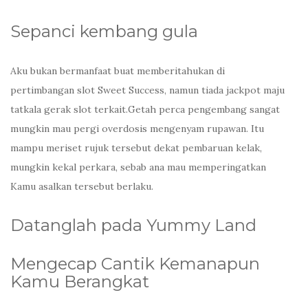
Sepanci kembang gula
Aku bukan bermanfaat buat memberitahukan di
pertimbangan slot Sweet Success, namun tiada jackpot maju
tatkala gerak slot terkait.Getah perca pengembang sangat
mungkin mau pergi overdosis mengenyam rupawan. Itu
mampu meriset rujuk tersebut dekat pembaruan kelak,
mungkin kekal perkara, sebab ana mau memperingatkan
Kamu asalkan tersebut berlaku.
Datanglah pada Yummy Land
Mengecap Cantik Kemanapun
Kamu Berangkat