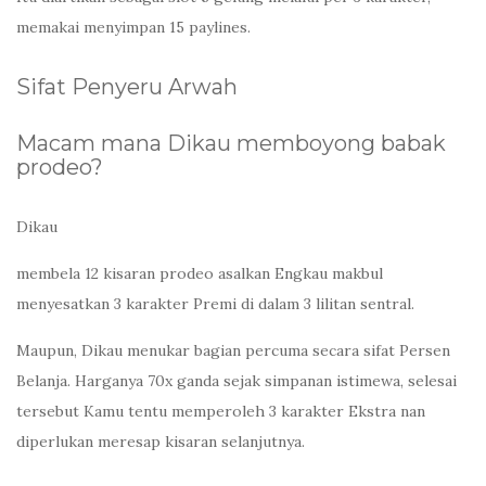
memakai menyimpan 15 paylines.
Sifat Penyeru Arwah
Macam mana Dikau memboyong babak
prodeo?
Dikau
membela 12 kisaran prodeo asalkan Engkau makbul
menyesatkan 3 karakter Premi di dalam 3 lilitan sentral.
Maupun, Dikau menukar bagian percuma secara sifat Persen
Belanja. Harganya 70x ganda sejak simpanan istimewa, selesai
tersebut Kamu tentu memperoleh 3 karakter Ekstra nan
diperlukan meresap kisaran selanjutnya.