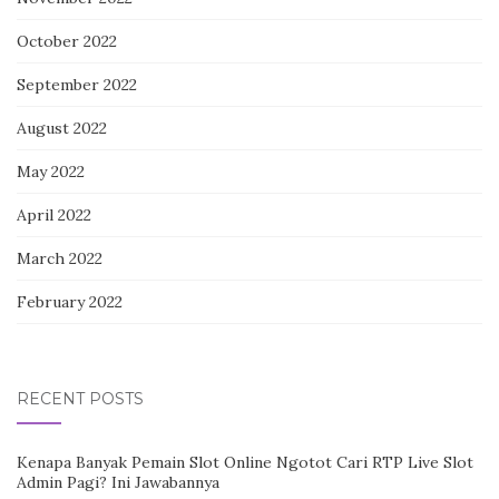
October 2022
September 2022
August 2022
May 2022
April 2022
March 2022
February 2022
RECENT POSTS
Kenapa Banyak Pemain Slot Online Ngotot Cari RTP Live Slot
Admin Pagi? Ini Jawabannya