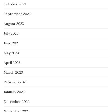
October 2023
September 2023
August 2023
July 2023
June 2023
May 2023
April 2023
March 2023
February 2023
January 2023
December 2022
November 2022