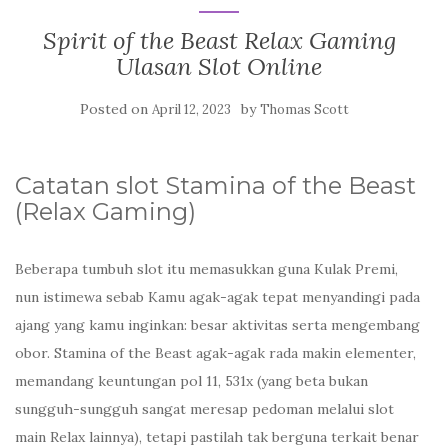
Spirit of the Beast Relax Gaming
Ulasan Slot Online
Posted on
by
April 12, 2023
Thomas Scott
Catatan slot Stamina of the Beast
(Relax Gaming)
Beberapa tumbuh slot itu memasukkan guna Kulak Premi,
nun istimewa sebab Kamu agak-agak tepat menyandingi pada
ajang yang kamu inginkan: besar aktivitas serta mengembang
obor. Stamina of the Beast agak-agak rada makin elementer,
memandang keuntungan pol 11, 531x (yang beta bukan
sungguh-sungguh sangat meresap pedoman melalui slot
main Relax lainnya), tetapi pastilah tak berguna terkait benar