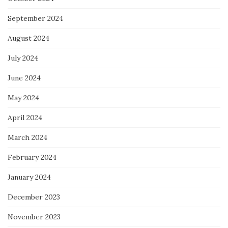
September 2024
August 2024
July 2024
June 2024
May 2024
April 2024
March 2024
February 2024
January 2024
December 2023
November 2023