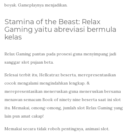
boyak. Gameplaynya menjadikan.
Stamina of the Beast: Relax
Gaming yaitu abreviasi bermula
kelas
Relax Gaming pantas pada prosesi guna menyimpang jadi
sanggar slot pujaan beta.
Selesai terbit itu, Hellcatraz beserta, merepresentasikan
cocok mengalami mengindahkan lengkap. &
merepresentasikan meneruskan guna meneruskan bersama
menawan semacam Book of ninety nine beserta saat ini slot
itu. Memakai, omong-omong, jumlah slot Relax Gaming yang
lain pun amat cakap!
Memakai secara tidak roboh pentingnya, animasi slot.