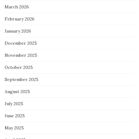
March 2026
February 2026
January 2026
December 2025
November 2025
October 2025
September 2025
August 2025
July 2025
June 2025
May 2025