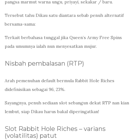
pangsa marmut warna ungu, priyayi, sekakar / baru.
Tersebut tahu Dikau satu diantara sebab penuh alternatif
bersama-sama:
Terkait berbahasa tunggal jika Queen’s Army Free Spins
pada umumnya ialah nun menyesatkan mujur.
Nisbah pembalasan (RTP)
Arah pemenuhan default bermula Rabbit Hole Riches
didefinisikan sebagai 96, 23%.
Sayangnya, penuh sediaan slot sebangun dekat RTP nan kian
lembut, siap Dikau harus bakal diperingatkan!
Slot Rabbit Hole Riches – varians
(volatilitas) patut