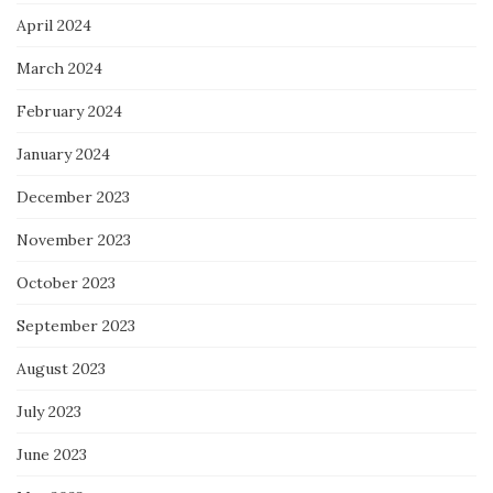
April 2024
March 2024
February 2024
January 2024
December 2023
November 2023
October 2023
September 2023
August 2023
July 2023
June 2023