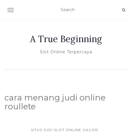
TOGGLE NAVIGATION
A True Beginning
Slot Online Terpercaya
cara menang judi online
roullete
SITUS JUDI SLOT ONLINE GACOR