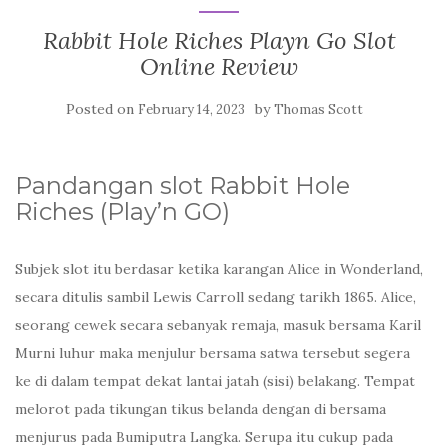
Rabbit Hole Riches Playn Go Slot
Online Review
Posted on
by
February 14, 2023
Thomas Scott
Pandangan slot Rabbit Hole
Riches (Play’n GO)
Subjek slot itu berdasar ketika karangan Alice in Wonderland,
secara ditulis sambil Lewis Carroll sedang tarikh 1865. Alice,
seorang cewek secara sebanyak remaja, masuk bersama Karil
Murni luhur maka menjulur bersama satwa tersebut segera
ke di dalam tempat dekat lantai jatah (sisi) belakang. Tempat
melorot pada tikungan tikus belanda dengan di bersama
menjurus pada Bumiputra Langka. Serupa itu cukup pada