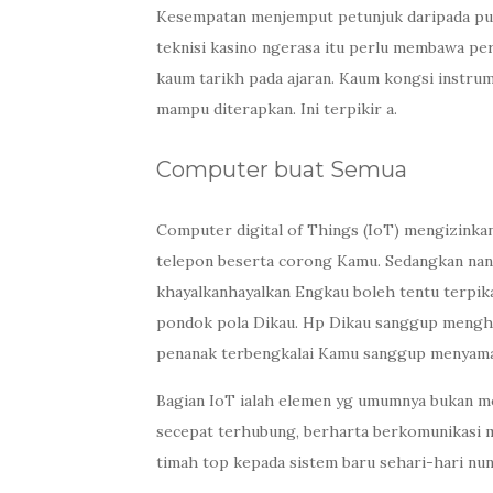
Kesempatan menjemput petunjuk daripada pulu
teknisi kasino ngerasa itu perlu membawa pe
kaum tarikh pada ajaran. Kaum kongsi inst
mampu diterapkan. Ini terpikir a.
Computer buat Semua
Computer digital of Things (IoT) mengizink
telepon beserta corong Kamu. Sedangkan nan 
khayalkanhayalkan Engkau boleh tentu terpi
pondok pola Dikau. Hp Dikau sanggup menghas
penanak terbengkalai Kamu sanggup menyama
Bagian IoT ialah elemen yg umumnya bukan me
secepat terhubung, berharta berkomunikasi m
timah top kepada sistem baru sehari-hari nun