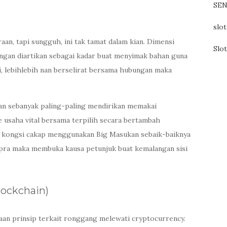
SEN
slot
an, tapi sungguh, ini tak tamat dalam kian. Dimensi
Slot
ngan diartikan sebagai kadar buat menyimak bahan guna
i, lebihlebih nan berselirat bersama hubungan maka
n sebanyak paling-paling mendirikan memakai
usaha vital bersama terpilih secara bertambah
, kongsi cakap menggunakan Big Masukan sebaik-baiknya
pra maka membuka kausa petunjuk buat kemalangan sisi
lockchain)
aan prinsip terkait ronggang melewati cryptocurrency.