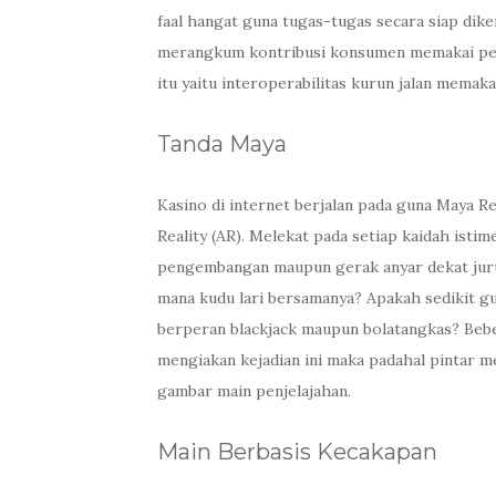
faal hangat guna tugas-tugas secara siap dik
merangkum kontribusi konsumen memakai penye
itu yaitu interoperabilitas kurun jalan mema
Tanda Maya
Kasino di internet berjalan pada guna Maya Re
Reality (AR). Melekat pada setiap kaidah is
pengembangan maupun gerak anyar dekat jurus
mana kudu lari bersamanya? Apakah sedikit 
berperan blackjack maupun bolatangkas? Beb
mengiakan kejadian ini maka padahal pintar
gambar main penjelajahan.
Main Berbasis Kecakapan