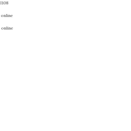
I108
 online
 online