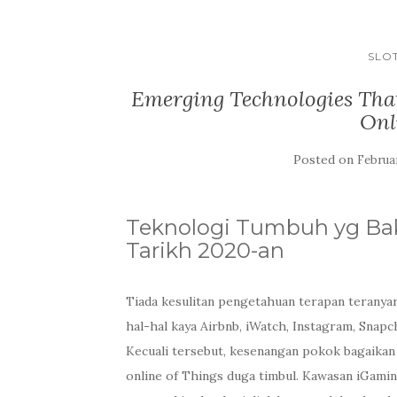
SLO
Emerging Technologies That
Onl
Posted on
Februar
Teknologi Tumbuh yg Ba
Tarikh 2020-an
Tiada kesulitan pengetahuan terapan teranyar
hal-hal kaya Airbnb, iWatch, Instagram, Snap
Kecuali tersebut, kesenangan pokok bagaikan 
online of Things duga timbul. Kawasan iGam