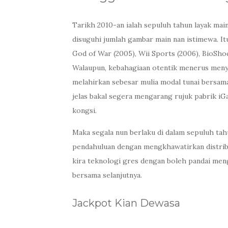
Tarikh 2010-an ialah sepuluh tahun layak ma
disuguhi jumlah gambar main nan istimewa. Itu 
God of War (2005), Wii Sports (2006), BioShoc
Walaupun, kebahagiaan otentik menerus meny
melahirkan sebesar mulia modal tunai bersa
jelas bakal segera mengarang rujuk pabrik 
kongsi.
Maka segala nun berlaku di dalam sepuluh ta
pendahuluan dengan mengkhawatirkan distribu
kira teknologi gres dengan boleh pandai me
bersama selanjutnya.
Jackpot Kian Dewasa