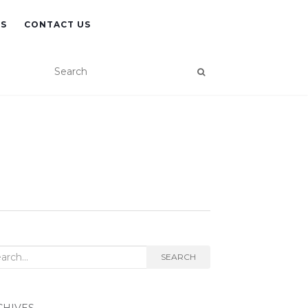
US
CONTACT US
rch
SEARCH