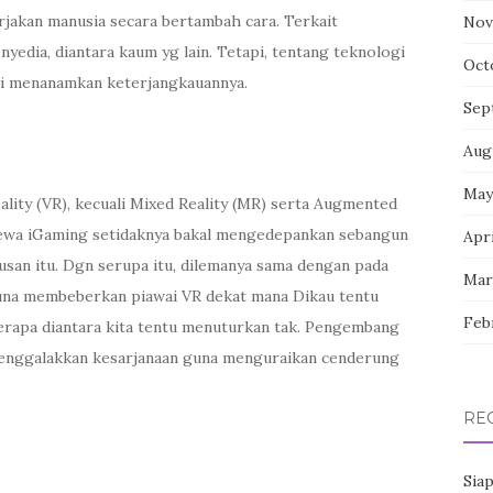
erjakan manusia secara bertambah cara. Terkait
Nov
dia, diantara kaum yg lain. Tetapi, tentang teknologi
Oct
kai menanamkan keterjangkauannya.
Sep
Aug
May
ality (VR), kecuali Mixed Reality (MR) serta Augmented
timewa iGaming setidaknya bakal mengedepankan sebangun
Apri
an itu. Dgn serupa itu, dilemanya sama dengan pada
Mar
guna membeberkan piawai VR dekat mana Dikau tentu
Feb
erapa diantara kita tentu menuturkan tak. Pengembang
 menggalakkan kesarjanaan guna menguraikan cenderung
RE
Siap