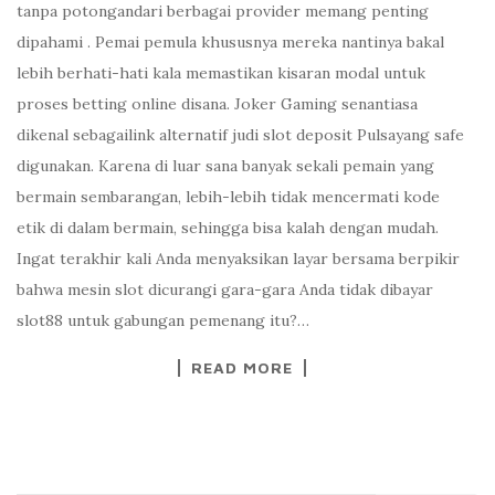
tanpa potongandari berbagai provider memang penting
dipahami . Pemai pemula khususnya mereka nantinya bakal
lebih berhati-hati kala memastikan kisaran modal untuk
proses betting online disana. Joker Gaming senantiasa
dikenal sebagailink alternatif judi slot deposit Pulsayang safe
digunakan. Karena di luar sana banyak sekali pemain yang
bermain sembarangan, lebih-lebih tidak mencermati kode
etik di dalam bermain, sehingga bisa kalah dengan mudah.
Ingat terakhir kali Anda menyaksikan layar bersama berpikir
bahwa mesin slot dicurangi gara-gara Anda tidak dibayar
slot88 untuk gabungan pemenang itu?…
READ MORE