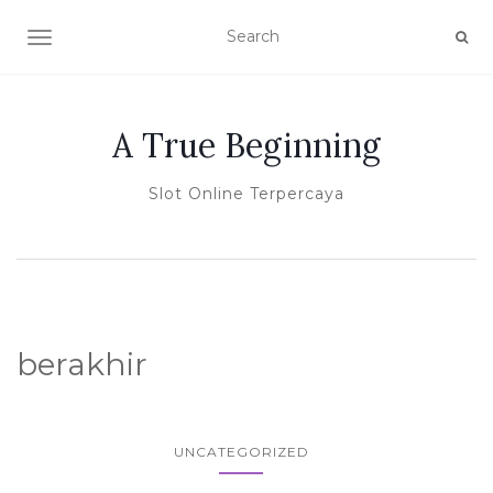
TOGGLE NAVIGATION
A True Beginning
Slot Online Terpercaya
berakhir
UNCATEGORIZED