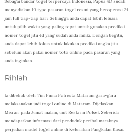
Sebagai bandar togel terpercaya Indonesia, Papua 4D sudah
menyediakan 10 type pasaran togel resmi yang beroperasi 24
jam full tiap-tiap hari. Sehingga anda dapat lebih leluasa
untuk pilih waktu yang paling tepat untuk gunakan prediksi
nomer togel jitu 4d yang sudah anda miliki. Dengan begitu,
anda dapat lebih fokus untuk lakukan prediksi angka jitu
sebelum akan pakai nomer toto online pada pasaran yang
anda inginkan.
Rihlah
Ia dibekuk oleh Tim Puma Polresta Mataram gara-gara
melaksanakan judi togel online di Mataram. Dijelaskan
Misran, pada Jumat malam, unit Reskrim Polsek Seberida
mendapatkan informasi dari penduduk perihal maraknya
perjudian model togel online di Kelurahan Pangkalan Kasai.