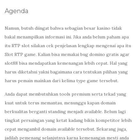
Agenda
Namun, butuh diingat bahwa sebagian besar kasino tidak
bakal menampilkan informasi ini. Jika anda belum paham apa
itu RTP slot silakan cek penjelasan lengkap mengenai apa itu
Slot RTP game. Kalian bisa memakai bug domino gratis agar
slot88 bisa mendapatkan kemenangan lebih cepat. Hal yang
harus diketahui yakni bagaimana cara tentukan pilihan yang
harus pemain mainkan dari kelima type game tersebut.
Anda dapat membutuhkan tools premium serta tekad yang
kuat untuk terus memantau, menunggu kapan domain
berkualitas berganti standing menjadi available. Belum lagi
tingkat persaingan yang ketat kadang bikin kompetitor lebih
cepat mengambil domain available tersebut. Sekarang juga,
jadilah pemenang selanjutnya karna kemenangan mesti anda