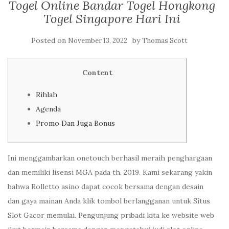
Togel Online Bandar Togel Hongkong
Togel Singapore Hari Ini
Posted on
by
November 13, 2022
Thomas Scott
Content
Rihlah
Agenda
Promo Dan Juga Bonus
Ini menggambarkan onetouch berhasil meraih penghargaan
dan memiliki lisensi MGA pada th. 2019. Kami sekarang yakin
bahwa Rolletto asino dapat cocok bersama dengan desain
dan gaya mainan Anda klik tombol berlangganan untuk Situs
Slot Gacor memulai. Pengunjung pribadi kita ke website web