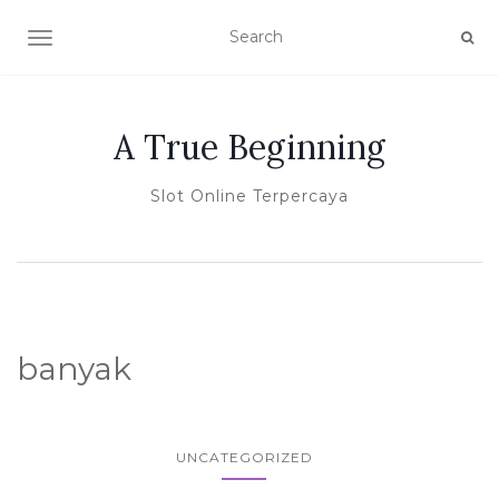
TOGGLE NAVIGATION
A True Beginning
Slot Online Terpercaya
banyak
UNCATEGORIZED