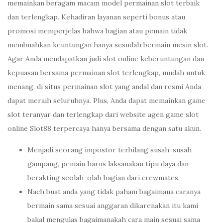
memainkan beragam macam model permainan slot terbaik
dan terlengkap. Kehadiran layanan seperti bonus atau
promosi memperjelas bahwa bagian atau pemain tidak
membuahkan keuntungan hanya sesudah bermain mesin slot.
Agar Anda mendapatkan judi slot online keberuntungan dan
kepuasan bersama permainan slot terlengkap, mudah untuk
menang, di situs permainan slot yang andal dan resmi Anda
dapat meraih seluruhnya. Plus, Anda dapat memainkan game
slot teranyar dan terlengkap dari website agen game slot
online Slot88 terpercaya hanya bersama dengan satu akun.
Menjadi seorang impostor terbilang susah-susah
gampang, pemain harus laksanakan tipu daya dan
berakting seolah-olah bagian dari crewmates.
Nach buat anda yang tidak paham bagaimana caranya
bermain sama sesuai anggaran dikarenakan itu kami
bakal mengulas bagaimanakah cara main sesuai sama