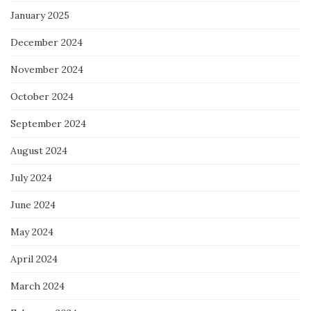
January 2025
December 2024
November 2024
October 2024
September 2024
August 2024
July 2024
June 2024
May 2024
April 2024
March 2024