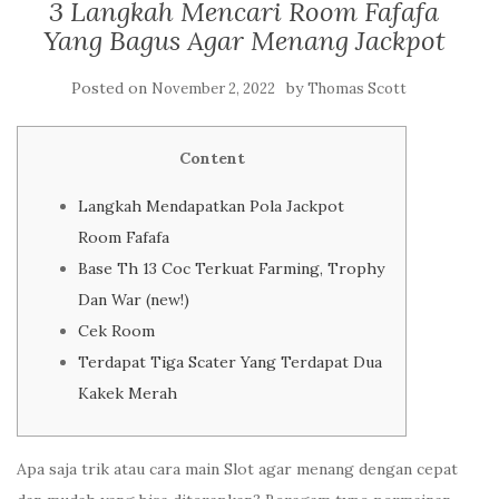
3 Langkah Mencari Room Fafafa
Yang Bagus Agar Menang Jackpot
Posted on
by
November 2, 2022
Thomas Scott
Content
Langkah Mendapatkan Pola Jackpot
Room Fafafa
Base Th 13 Coc Terkuat Farming, Trophy
Dan War (new!)
Cek Room
Terdapat Tiga Scater Yang Terdapat Dua
Kakek Merah
Apa saja trik atau cara main Slot agar menang dengan cepat