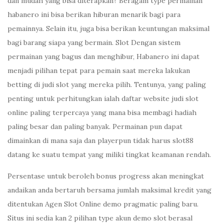
dan mudah yang bisa diterapkan? Beragam type permainan
habanero ini bisa berikan hiburan menarik bagi para
pemainnya. Selain itu, juga bisa berikan keuntungan maksimal
bagi barang siapa yang bermain. Slot Dengan sistem
permainan yang bagus dan menghibur, Habanero ini dapat
menjadi pilihan tepat para pemain saat mereka lakukan
betting di judi slot yang mereka pilih. Tentunya, yang paling
penting untuk perhitungkan ialah daftar website judi slot
online paling terpercaya yang mana bisa membagi hadiah
paling besar dan paling banyak. Permainan pun dapat
dimainkan di mana saja dan playerpun tidak harus slot88
datang ke suatu tempat yang miliki tingkat keamanan rendah.
Persentase untuk beroleh bonus progress akan meningkat
andaikan anda bertaruh bersama jumlah maksimal kredit yang
ditentukan Agen Slot Online demo pragmatic paling baru.
Situs ini sedia kan 2 pilihan type akun demo slot berasal