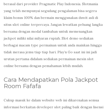
berasal dari provider Pragmatic Play Indonesia. Slotmania
yang telah mempunyai segudang pengalaman bisa segera
klaim bonus 100% dan bermain menggunakan duwit asli di
situs slot online terpercaya. Jangan lewatkan peluang langka
bersama dengan modal tambahan untuk memenangkan
jackpot miliki nilai milyaran rupiah. Slot demo sediakan
berbagai macam type permainan untuk anda mainkan hingga
tidak merasa jemu tiap tiap hari. Play’n Go saat ini ini jadi
urutan pertama didalam sediakan permainan mesin slot
online bersama dengan pemahaman lebih mudah.
Cara Mendapatkan Pola Jackpot
Room Fafafa
Cukup masuk ke dalam website web ini dikarenakan semua
informasi berkaitan developer slot paling baik dengan lisensi