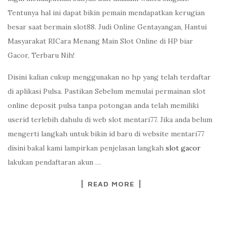
Tentunya hal ini dapat bikin pemain mendapatkan kerugian
besar saat bermain slot88. Judi Online Gentayangan, Hantui
Masyarakat RICara Menang Main Slot Online di HP biar
Gacor, Terbaru Nih!
Disini kalian cukup menggunakan no hp yang telah terdaftar
di aplikasi Pulsa. Pastikan Sebelum memulai permainan slot
online deposit pulsa tanpa potongan anda telah memiliki
userid terlebih dahulu di web slot mentari77. Jika anda belum
mengerti langkah untuk bikin id baru di website mentari77
disini bakal kami lampirkan penjelasan langkah
slot gacor
lakukan pendaftaran akun …
READ MORE