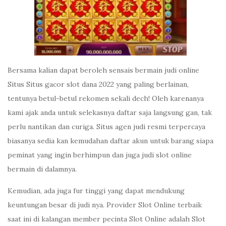
Bersama kalian dapat beroleh sensais bermain judi online
Situs Situs gacor slot dana 2022 yang paling berlainan,
tentunya betul-betul rekomen sekali dech! Oleh karenanya
kami ajak anda untuk selekasnya daftar saja langsung gan, tak
perlu nantikan dan curiga. Situs agen judi resmi terpercaya
biasanya sedia kan kemudahan daftar akun untuk barang siapa
peminat yang ingin berhimpun dan juga judi slot online
bermain di dalamnya.
Kemudian, ada juga fur tinggi yang dapat mendukung
keuntungan besar di judi nya. Provider Slot Online terbaik
saat ini di kalangan member pecinta Slot Online adalah Slot