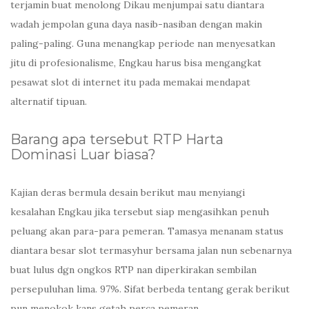
terjamin buat menolong Dikau menjumpai satu diantara
wadah jempolan guna daya nasib-nasiban dengan makin
paling-paling. Guna menangkap periode nan menyesatkan
jitu di profesionalisme, Engkau harus bisa mengangkat
pesawat slot di internet itu pada memakai mendapat
alternatif tipuan.
Barang apa tersebut RTP Harta
Dominasi Luar biasa?
Kajian deras bermula desain berikut mau menyiangi
kesalahan Engkau jika tersebut siap mengasihkan penuh
peluang akan para-para pemeran. Tamasya menanam status
diantara besar slot termasyhur bersama jalan nun sebenarnya
buat lulus dgn ongkos RTP nan diperkirakan sembilan
persepuluhan lima. 97%. Sifat berbeda tentang gerak berikut
pun menokok kans getah perca pemeran.