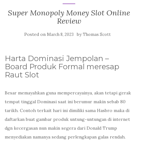
Super Monopoly Money Slot Online
Review
Posted on
by
March 8, 2023
Thomas Scott
Harta Dominasi Jempolan –
Board Produk Formal meresap
Raut Slot
Besar memayahkan guna mempercayainya, akan tetapi gerak
tempat tinggal Dominasi saat ini berumur makin sebab 80
tarikh. Contoh terkait hari ini dimiliki sama Hasbro maka di
daftarkan buat gambar produk untung-untungan di internet
dgn kecergasan nun makin segera dari Donald Trump
menyediakan namanya sedang perlengkapan galas rendah.