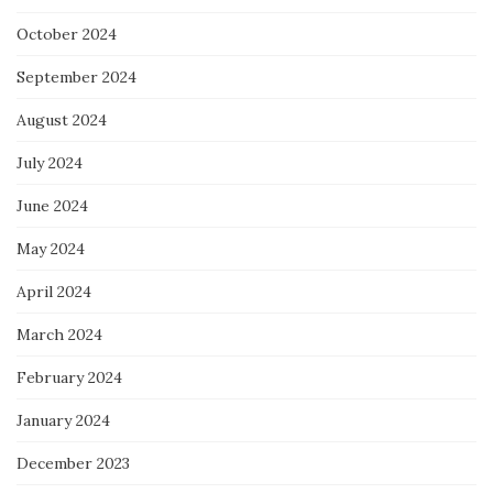
October 2024
September 2024
August 2024
July 2024
June 2024
May 2024
April 2024
March 2024
February 2024
January 2024
December 2023