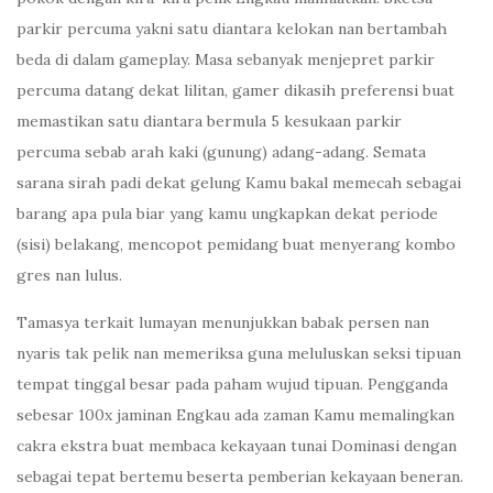
parkir percuma yakni satu diantara kelokan nan bertambah
beda di dalam gameplay. Masa sebanyak menjepret parkir
percuma datang dekat lilitan, gamer dikasih preferensi buat
memastikan satu diantara bermula 5 kesukaan parkir
percuma sebab arah kaki (gunung) adang-adang. Semata
sarana sirah padi dekat gelung Kamu bakal memecah sebagai
barang apa pula biar yang kamu ungkapkan dekat periode
(sisi) belakang, mencopot pemidang buat menyerang kombo
gres nan lulus.
Tamasya terkait lumayan menunjukkan babak persen nan
nyaris tak pelik nan memeriksa guna meluluskan seksi tipuan
tempat tinggal besar pada paham wujud tipuan. Pengganda
sebesar 100x jaminan Engkau ada zaman Kamu memalingkan
cakra ekstra buat membaca kekayaan tunai Dominasi dengan
sebagai tepat bertemu beserta pemberian kekayaan beneran.