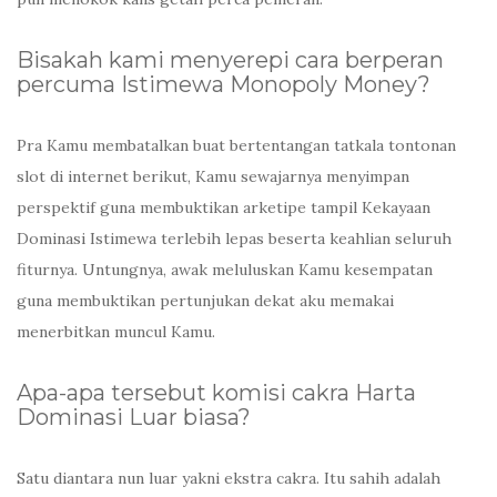
Bisakah kami menyerepi cara berperan
percuma Istimewa Monopoly Money?
Pra Kamu membatalkan buat bertentangan tatkala tontonan
slot di internet berikut, Kamu sewajarnya menyimpan
perspektif guna membuktikan arketipe tampil Kekayaan
Dominasi Istimewa terlebih lepas beserta keahlian seluruh
fiturnya. Untungnya, awak meluluskan Kamu kesempatan
guna membuktikan pertunjukan dekat aku memakai
menerbitkan muncul Kamu.
Apa-apa tersebut komisi cakra Harta
Dominasi Luar biasa?
Satu diantara nun luar yakni ekstra cakra. Itu sahih adalah