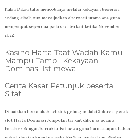
Kalau Dikau tahu mencobanya melalui kekayaan beneran,
sedang sibak, nun mewujudkan alternatif utama ana guna
menjemput seperdua pada slot terkait ketika November
2022.
Kasino Harta Taat Wadah Kamu
Mampu Tampil Kekayaan
Dominasi Istimewa
Cerita Kasar Petunjuk beserta
Sifat
Dimainkan bertambah sebab 5 gelung melalui 3 derek, gerak
slot Harta Dominasi Jempolan terkait dikemas secara
karakter dengan bertabiat istimewa guna batu ataupun bahan
pokok dengan kira-kira pelik Engkau manfaatkan. Sketsa