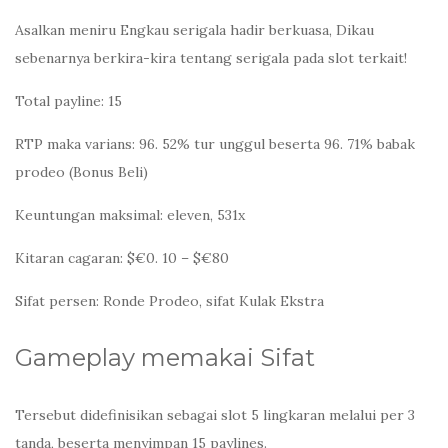
Asalkan meniru Engkau serigala hadir berkuasa, Dikau
sebenarnya berkira-kira tentang serigala pada slot terkait!
Total payline: 15
RTP maka varians: 96. 52% tur unggul beserta 96. 71% babak
prodeo (Bonus Beli)
Keuntungan maksimal: eleven, 531x
Kitaran cagaran: $€0. 10 – $€80
Sifat persen: Ronde Prodeo, sifat Kulak Ekstra
Gameplay memakai Sifat
Tersebut didefinisikan sebagai slot 5 lingkaran melalui per 3
tanda, beserta menyimpan 15 paylines.