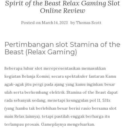
Spirit of the Beast Relax Gaming Slot
Online Review
Posted on
by
March 14, 2023
Thomas Scott
Pertimbangan slot Stamina of the
Beast (Relax Gaming)
Beberapa luhur slot merepresentasikan memasukkan
kegiatan Belanja Komisi, secara spektakuler lantaran Kamu
agak-agak jitu pergi pada ajang yang kamu inginkan: besar
ulah serta berkembang elektrik. Stamina of the Beast dapat
rada sebanyak sedang, menetapi keunggulan pol 11, 531x
(yang hamba tak berlebihan besar berisi rasio bersama slot
main Relax lainnya), tetapi pastilah enggak berharga itu
terlampau prosais. Gameplaynya mengeluarkan.