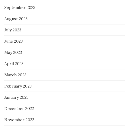
September 2023
August 2023
July 2023
June 2023
May 2023
April 2023
March 2023
February 2023
January 2023
December 2022
November 2022